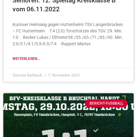
Senioren: 12. Spieltag Kreisklasse B
vom 06.11.2022
Kurioser Heimsieg gegen Huttenheim! TSV Langenbrücken
– FC Huttenheim 7:4 (2:0) Torschützen des TSV: 29. Min.
1:0 Becker Lukas / Elfmeter38./55./65./71./85./90. Min.
2:0/3:1/4:1/5:3/6:3/7:4 Ruppert Marius
WEITERLESEN...
Simone Keilbach
7. November 2022
BERICHT-FUSSBALL