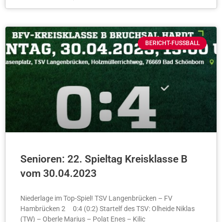
BERICHT-FUSSBALL
Senioren: 22. Spieltag Kreisklasse B
vom 30.04.2023
Niederlage im Top-Spiel! TSV Langenbrücken – FV
Hambrücken 2 0:4 (0:2) Startelf des TSV: Olheide Niklas
(TW) – Oberle Marius – Polat Enes – Kilic