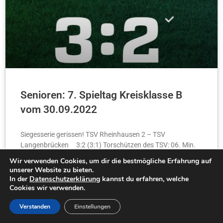
Senioren: 7. Spieltag Kreisklasse B
vom 30.09.2022
Siegesserie gerissen! TSV Rheinhausen 2 – TSV
Langenbrücken 3:2 (3:1) Torschützen des TSV: 06. Min.
0:1 Ruppert Marius51. Min. 3:2 Hemberger Pascal
Wir verwenden Cookies, um dir die bestmögliche Erfahrung auf
Startelf des TSV:
unserer Website zu bieten.
In der
Datenschutzerklärung
kannst du erfahren, welche
Cookies wir verwenden.
WEITERLESEN...
Verstanden
Einstellungen
Simone Keilbach
2. Oktober 2022