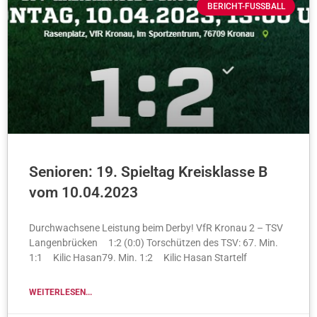
BERICHT-FUSSBALL
Senioren: 19. Spieltag Kreisklasse B
vom 10.04.2023
Durchwachsene Leistung beim Derby! VfR Kronau 2 – TSV
Langenbrücken 1:2 (0:0) Torschützen des TSV: 67. Min.
1:1 Kilic Hasan79. Min. 1:2 Kilic Hasan Startelf
WEITERLESEN...