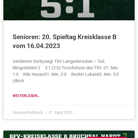
Senioren: 20. Spieltag Kreisklasse B
vom 16.04.2023
Verdienter Derbysieg! TSV Langenbrücken – TuS
Mingolsheim 2 5:1 (2:0) Torschützen des TSV: 07. Min.
1:0 Kilic Hasan31. Min. 2:0 Becker Lukas60. Min. 3:0
Ullrich
WEITERLESEN...
Simone Keilbach
17. April 2023