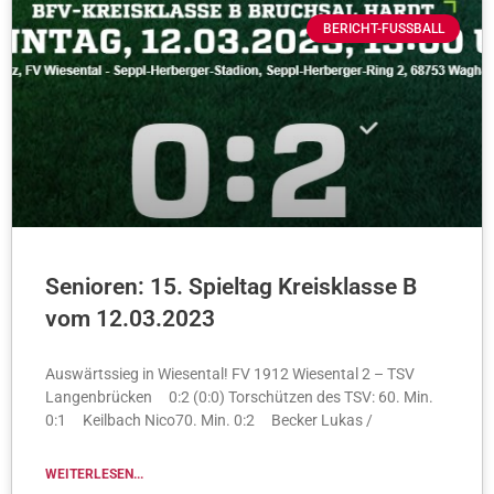
BERICHT-FUSSBALL
Senioren: 15. Spieltag Kreisklasse B
vom 12.03.2023
Auswärtssieg in Wiesental! FV 1912 Wiesental 2 – TSV
Langenbrücken 0:2 (0:0) Torschützen des TSV: 60. Min.
0:1 Keilbach Nico70. Min. 0:2 Becker Lukas /
WEITERLESEN...