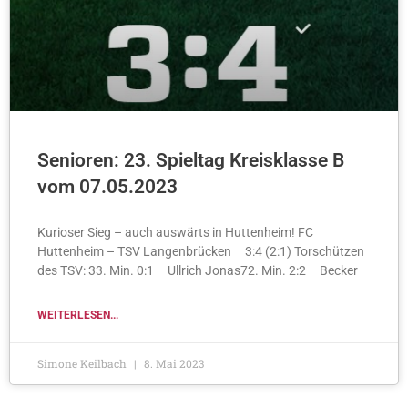
Senioren: 23. Spieltag Kreisklasse B
vom 07.05.2023
Kurioser Sieg – auch auswärts in Huttenheim! FC
Huttenheim – TSV Langenbrücken 3:4 (2:1) Torschützen
des TSV: 33. Min. 0:1 Ullrich Jonas72. Min. 2:2 Becker
WEITERLESEN...
Simone Keilbach
8. Mai 2023