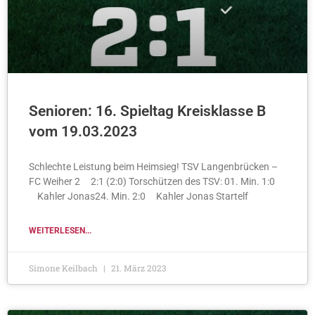
Senioren: 16. Spieltag Kreisklasse B
vom 19.03.2023
Schlechte Leistung beim Heimsieg! TSV Langenbrücken –
FC Weiher 2 2:1 (2:0) Torschützen des TSV: 01. Min. 1:0
Kahler Jonas24. Min. 2:0 Kahler Jonas Startelf
WEITERLESEN...
Simone Keilbach
21. März 2023