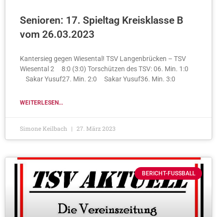
Senioren: 17. Spieltag Kreisklasse B
vom 26.03.2023
Kantersieg gegen Wiesental! TSV Langenbrücken – TSV
Wiesental 2 8:0 (3:0) Torschützen des TSV: 06. Min. 1:0
Sakar Yusuf27. Min. 2:0 Sakar Yusuf36. Min. 3:0
WEITERLESEN...
Simone Keilbach
27. März 2023
BERICHT-FUSSBALL