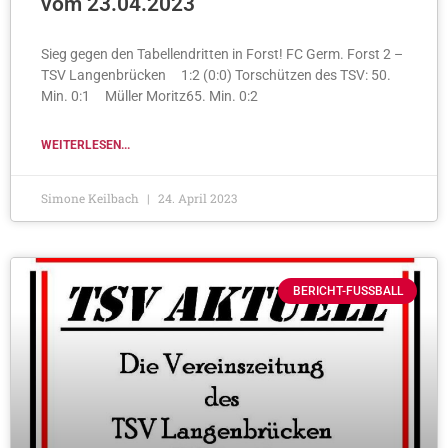
vom 23.04.2023
Sieg gegen den Tabellendritten in Forst! FC Germ. Forst 2 –
TSV Langenbrücken 1:2 (0:0) Torschützen des TSV: 50.
Min. 0:1 Müller Moritz65. Min. 0:2
WEITERLESEN...
Simone Keilbach
24. April 2023
BERICHT-FUSSBALL