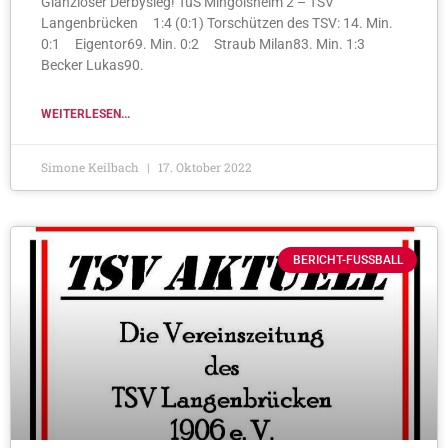
Glanzloser Derbysieg! TuS Mingolsheim 2 – TSV
Langenbrücken 1:4 (0:1) Torschützen des TSV: 14. Min.
0:1 Eigentor69. Min. 0:2 Straub Milan83. Min. 1:3
Becker Lukas90.
WEITERLESEN...
Simone Keilbach
17. Oktober 2022
BERICHT-FUSSBALL