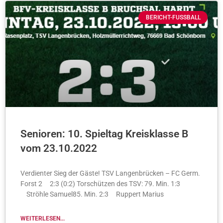
BERICHT-FUSSBALL
Senioren: 10. Spieltag Kreisklasse B
vom 23.10.2022
Verdienter Sieg der Gäste! TSV Langenbrücken – FC Germ.
Forst 2 2:3 (0:2) Torschützen des TSV: 79. Min. 1:3
Ströhle Samuel85. Min. 2:3 Ruppert Marius
WEITERLESEN...