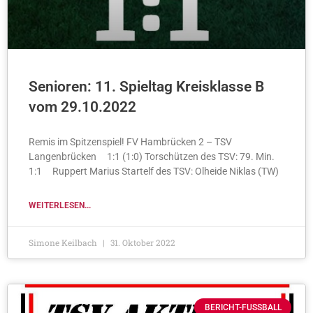
Senioren: 11. Spieltag Kreisklasse B
vom 29.10.2022
Remis im Spitzenspiel! FV Hambrücken 2 – TSV
Langenbrücken 1:1 (1:0) Torschützen des TSV: 79. Min.
1:1 Ruppert Marius Startelf des TSV: Olheide Niklas (TW)
WEITERLESEN...
Simone Keilbach
31. Oktober 2022
BERICHT-FUSSBALL