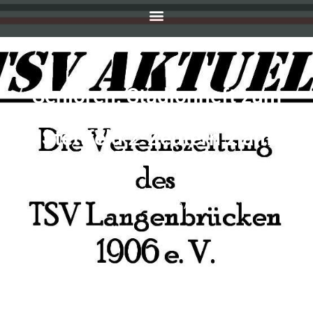
Senioren: Stadionheft zum
Heimspiel gegen die SpG
Stettfeld 2-Zeutern 2 am
27.05.2023
MAI 30, 2023
SIMONE KEILBACH