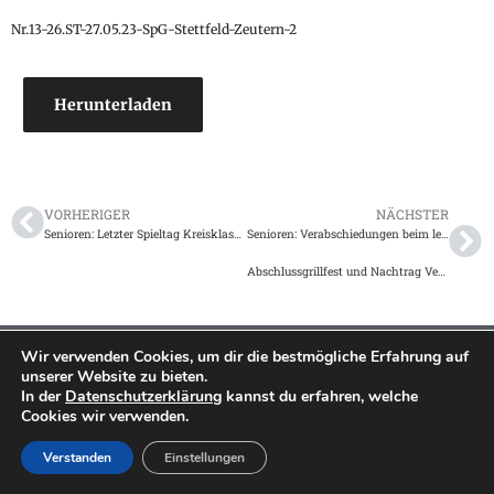
Nr.13-26.ST-27.05.23-SpG-Stettfeld-Zeutern-2
Herunterladen
VORHERIGER
NÄCHSTER
Senioren: Letzter Spieltag Kreisklasse B vom 27.05.2022
Senioren: Verabschiedungen beim letzten Heimspiel am 27.05.2023
Abschlussgrillfest und Nachtrag Verabschiedungen am 03.06.2023
Wir verwenden Cookies, um dir die bestmögliche Erfahrung auf
Impressum
|
Datenschutz
unserer Website zu bieten.
2026 TSV Langenbrücken
In der
Datenschutzerklärung
kannst du erfahren, welche
©
Cookies wir verwenden.
Verstanden
Einstellungen