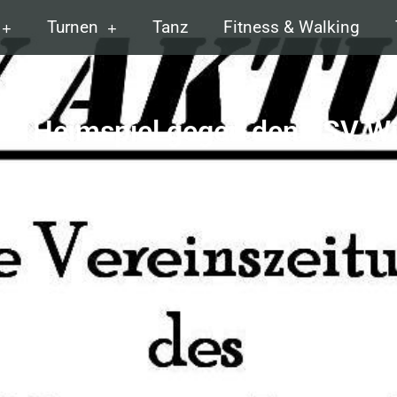
Turnen
Tanz
Fitness & Walking
zum Heimspiel gegen den TSV Wi
MÄRZ 27, 2023
SIMONE KEILBACH