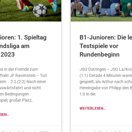
oren: 1. Spieltag
B1-Junioren: Die l
ndsliga am
Testspiele vor
.2023
Rundenbeginn
is in der Fremde zum
JSG Östringen – JSG La/Kr
ftakt JF Ravenstein – TuS
(1:1) Gerade 4 Minuten ware
eim 2:2 (2:2) Nach einer
gespielt, als Arthur nach sch
uswärtsfahrt und nicht
Hereingabe von Philipp den 
hen Bedingungen
1:0 in die
spiel, großer Platz,
WEITERLESEN...
EN...