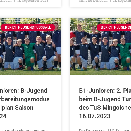
eilbach
11. September 2023
Simone Keilbach
11. Septem
BERICHT-JUGENDFUSSBALL
BERICHT-JUGEND
nioren: B-Jugend
B1-Junioren: 2. Pl
rbereitungsmodus
beim B-Jugend Tur
lplan Saison
des TuS Mingolsh
24
16.07.2023
 im Vorbereitungsmodus –
Die Ergebnisse: JSG St. Le