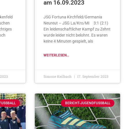
am 16.09.2023
irkenfeld
JSG Fortuna Kirchfeld/Germania
ischen
Neureut – JSG La/Kro/Mi 3:1 (2:1)
chtiges
Ein leidenschaftlicher Kampf zu Zehnt
doch
wurde leider nicht belohnt. Es waren
keine 4 Minuten gespielt, als
WEITERLESEN...
 2023
Simone Keilbach
17. September 2023
FUSSBALL
BERICHT-JUGENDFUSSBALL