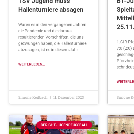
TSV Jugend muss
B1-Ju
Hallenturniere absagen
Spielt
Mitte
Waren es in den vergangenen Jahren
25.11
die Pandemie und die daraus
resultierenden Vorschriften, die uns
1.CfR Pf
gezwungen haben, die Hallenturniere
7:0 (2:0)
abzusagen, ist es in diesem Jahr
geschlag
Pforzhei
WEITERLESEN...
sehr deut
WEITERLES
Simone Keilbach
11. Dezember 2023
Simone K
BERICHT-JUGENDFUSSBALL