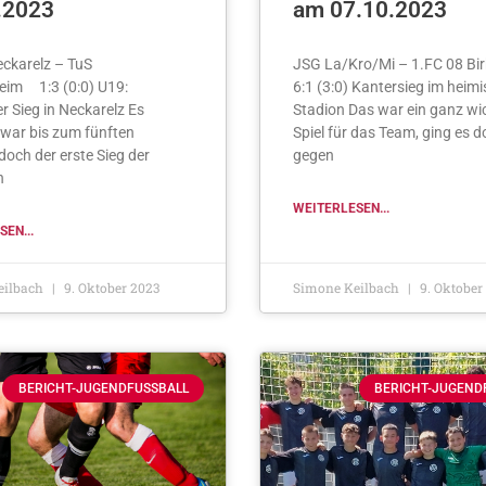
.2023
am 07.10.2023
ckarelz – TuS
JSG La/Kro/Mi – 1.FC 08 B
eim 1:3 (0:0) U19:
6:1 (3:0) Kantersieg im heim
r Sieg in Neckarelz Es
Stadion Das war ein ganz wi
war bis zum fünften
Spiel für das Team, ging es 
 doch der erste Sieg der
gegen
n
WEITERLESEN...
EN...
eilbach
9. Oktober 2023
Simone Keilbach
9. Oktober
BERICHT-JUGENDFUSSBALL
BERICHT-JUGEND