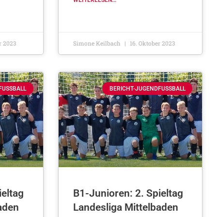
WEITERLESEN...
r 2023
Simone Keilbach
16. Oktober 2023
FUSSBALL
BERICHT-JUGENDFUSSBALL
ieltag
B1-Junioren: 2. Spieltag
aden
Landesliga Mittelbaden