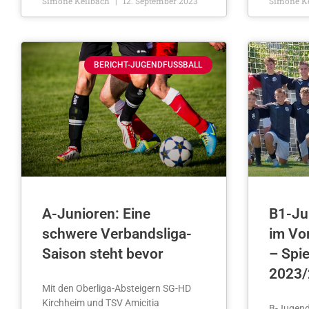
Simone Keilbach
12. September 2023
Simone K
BERICHT-JUGENDFUSSBALL
A-Junioren: Eine
B1-Ju
schwere Verbandsliga-
im Vo
Saison steht bevor
– Spie
2023/
Mit den Oberliga-Absteigern SG-HD
Kirchheim und TSV Amicitia
B-Jugend