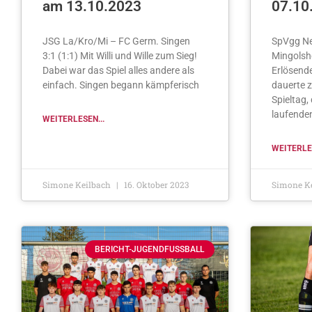
am 13.10.2023
07.10
JSG La/Kro/Mi – FC Germ. Singen
SpVgg Ne
3:1 (1:1) Mit Willi und Wille zum Sieg!
Mingolsh
Dabei war das Spiel alles andere als
Erlösende
einfach. Singen begann kämpferisch
dauerte z
Spieltag,
laufende
WEITERLESEN...
WEITERLES
Simone Keilbach
16. Oktober 2023
Simone K
BERICHT-JUGENDFUSSBALL