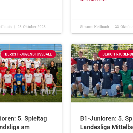
WEITERLESEN...
eilbach
23. Oktober 2023
Simone Keilbach
23. Oktobe
BERICHT-JUGENDFUSSBALL
BERICHT-JUGEND
oren: 5. Spieltag
B1-Junioren: 5. Sp
ndsliga am
Landesliga Mittelb