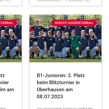
ber 2023
Simone Keilbach
4. September 2023
FUSSBALL
BERICHT-JUGENDFUSSBALL
atz
B1-Junioren: 2. Platz
nier
beim Blitzturnier in
eim am
Oberhausen am
08.07.2023
on-Rot
Am vergangenen Samstag spielte die