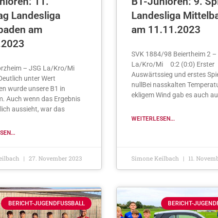
nioren: 11.
B1-Junioren: 9. Sp
ag Landesliga
Landesliga Mittelb
lbaden am
am 11.11.2023
.2023
SVK 1884/98 Beiertheim 2 –
La/Kro/Mi 0:2 (0:0) Erster
orzheim – JSG La/Kro/Mi
Auswärtssieg und erstes Spie
 Deutlich unter Wert
nullBei nasskalten Temperat
en wurde unsere B1 in
ekligem Wind gab es auch au
m. Auch wenn das Ergebnis
lich aussieht, war das
WEITERLESEN...
EN...
eilbach
27. November 2023
Simone Keilbach
11. Novemb
BERICHT-JUGENDFUSSBALL
BERICHT-JUGEND