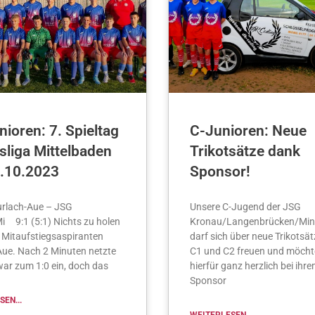
ioren: 7. Spieltag
C-Junioren: Neue
sliga Mittelbaden
Trikotsätze dank
.10.2023
Sponsor!
rlach-Aue – JSG
Unsere C-Jugend der JSG
i 9:1 (5:1) Nichts zu holen
Kronau/Langenbrücken/Min
 Mitaufstiegsaspiranten
darf sich über neue Trikotsät
Aue. Nach 2 Minuten netzte
C1 und C2 freuen und möcht
war zum 1:0 ein, doch das
hierfür ganz herzlich bei ihr
Sponsor
EN...