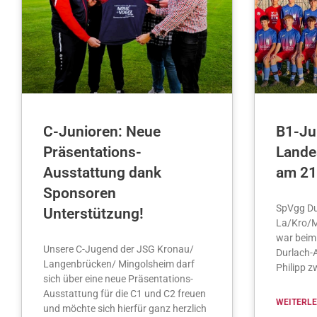
C-Junioren: Neue
B1-Jun
Präsentations-
Lande
Ausstattung dank
am 21
Sponsoren
SpVgg Du
Unterstützung!
La/Kro/M
war beim
Unsere C-Jugend der JSG Kronau/
Durlach-
Langenbrücken/ Mingolsheim darf
Philipp z
sich über eine neue Präsentations-
Ausstattung für die C1 und C2 freuen
WEITERLES
und möchte sich hierfür ganz herzlich