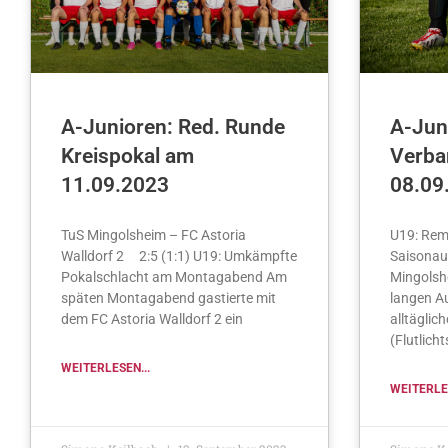
A-Junioren: Red. Runde
A-Juni
Kreispokal am
Verba
11.09.2023
08.09
TuS Mingolsheim – FC Astoria
U19: Rem
Walldorf 2 2:5 (1:1) U19: Umkämpfte
Saisonau
Pokalschlacht am Montagabend Am
Mingolsh
späten Montagabend gastierte mit
langen A
dem FC Astoria Walldorf 2 ein
alltäglic
(Flutlicht
WEITERLESEN...
WEITERLES