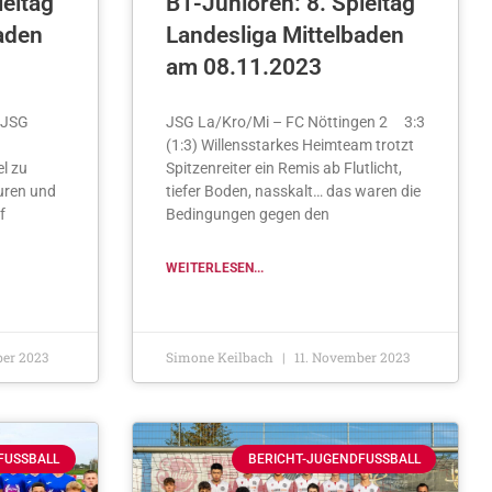
ieltag
B1-Junioren: 8. Spieltag
aden
Landesliga Mittelbaden
am 08.11.2023
 JSG
JSG La/Kro/Mi – FC Nöttingen 2 3:3
(1:3) Willensstarkes Heimteam trotzt
l zu
Spitzenreiter ein Remis ab Flutlicht,
uren und
tiefer Boden, nasskalt… das waren die
f
Bedingungen gegen den
WEITERLESEN...
er 2023
Simone Keilbach
11. November 2023
FUSSBALL
BERICHT-JUGENDFUSSBALL