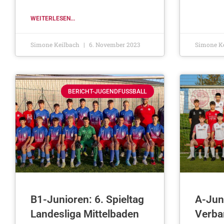
WEITERLESEN...
Simone Keilbach
6. November 2023
Simone K
BERICHT-JUGENDFUSSBALL
B1-Junioren: 6. Spieltag
A-Juni
Landesliga Mittelbaden
Verba