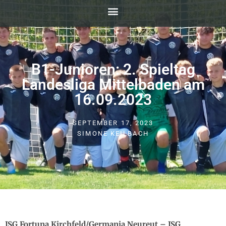
B1-Junioren: 2. Spieltag
Landesliga Mittelbaden am
16.09.2023
SEPTEMBER 17, 2023
SIMONE KEILBACH
JSG Fortuna Kirchfeld/Germania Neureut – JSG