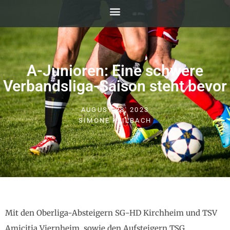
A-Junioren: Eine schwere
Verbandsliga-Saison steht bevor
AUGUST 28, 2023
SIMONE KEILBACH
Mit den Oberliga-Absteigern SG-HD Kirchheim und TSV
Amicitia Viernheim, sowie den Aufsteigern TSG