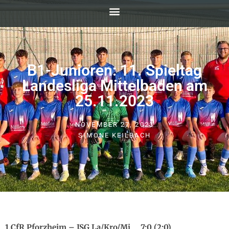
B1-Junioren: 11. Spieltag
Landesliga Mittelbaden am
25.11.2023
NOVEMBER 27, 2023
SIMONE KEILBACH
1.CfR Pforzheim – JSG La/Kro/Mi 7:0 (2:0)