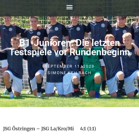
B1-Junioren: Die letzten
Testspiele vor Rundenbeginn
SEPTEMBER 11, 2023
SIMONE KEILBACH
JSG Östringen – JSG La/Kro/Mi 4:1 (1:1)