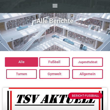
Alle Berichte
Alle
Fußball
Jugendfußball
Turnen
Gymwelt
Allgemein
BERICHT-FUSSBALL