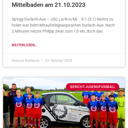
Mittelbaden am 21.10.2023
SpVgg Durlach-Aue – JSG La/Kro/Mi 9:1 (5:1) Nichts zu
holen war beim Mitaufstiegsaspiranten Durlach-Aue. Nach
2 Minuten netzte Philipp zwar zum 1:0 ein, doch das
WEITERLESEN...
Simone Keilbach
23. Oktober 2023
BERICHT-JUGENDFUSSBALL