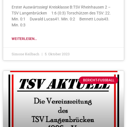
Erster Auswärtssieg! Kreisklasse B:TSV Rheinhausen 2 –
TSV Langenbrücken 1:6 (0:3) Torschützen des TSV: 22.
Min. 0:1 Duwald Lucas41. Min. 0:2 Bennett Louis43.
Min. 0:3
WEITERLESEN...
Simone Keilbach
5. Oktober 2023
BERICHT-FUSSBALL