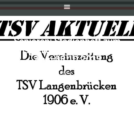
Senioren: Stadionheft zum
Heimspiel gegen den FC Weiher
2 am 08.10.2023
OKTOBER 9, 2023
SIMONE KEILBACH