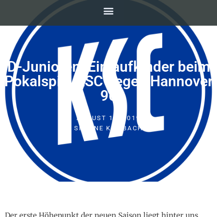
D-Junioren: Einlaufkinder beim
Pokalspiel KSC gegen Hannover
96
AUGUST 19, 2019
SIMONE KEILBACH
Der erste Höhepunkt der neuen Saison liegt hinter uns.