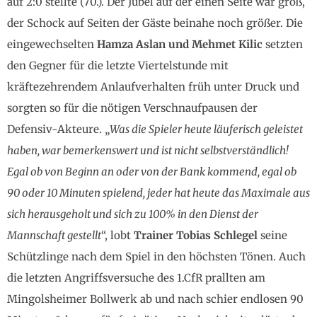
auf 2:0 stellte (70.). Der Jubel auf der einen Seite war groß,
der Schock auf Seiten der Gäste beinahe noch größer. Die
eingewechselten
Hamza Aslan und Mehmet Kilic
setzten
den Gegner für die letzte Viertelstunde mit
kräftezehrendem Anlaufverhalten früh unter Druck und
sorgten so für die nötigen Verschnaufpausen der
Defensiv-Akteure. „
Was die Spieler heute läuferisch geleistet
haben, war bemerkenswert und ist nicht selbstverständlich!
Egal ob von Beginn an oder von der Bank kommend, egal ob
90 oder 10 Minuten spielend, jeder hat heute das Maximale aus
sich herausgeholt und sich zu 100% in den Dienst der
Mannschaft gestellt
“, lobt
Trainer Tobias Schlegel
seine
Schützlinge nach dem Spiel in den höchsten Tönen. Auch
die letzten Angriffsversuche des 1.CfR prallten am
Mingolsheimer Bollwerk ab und nach schier endlosen 90