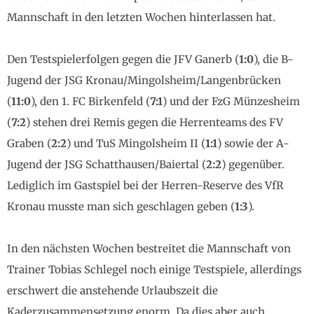
Mannschaft in den letzten Wochen hinterlassen hat.
Den Testspielerfolgen gegen die JFV Ganerb (
1:0
), die B-
Jugend der JSG Kronau/Mingolsheim/Langenbrücken
(
11:0
), den 1. FC Birkenfeld (
7:1
) und der FzG Münzesheim
(
7:2
) stehen drei Remis gegen die Herrenteams des FV
Graben (
2:2
) und TuS Mingolsheim II (
1:1
) sowie der A-
Jugend der JSG Schatthausen/Baiertal (
2:2
) gegenüber.
Lediglich im Gastspiel bei der Herren-Reserve des VfR
Kronau musste man sich geschlagen geben (
1:3
).
In den nächsten Wochen bestreitet die Mannschaft von
Trainer Tobias Schlegel noch einige Testspiele, allerdings
erschwert die anstehende Urlaubszeit die
Kaderzusammensetzung enorm. Da dies aber auch