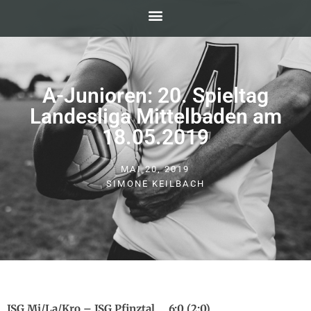
A-Junioren: 20. Spieltag
Landesliga Mittelbaden am
18.05.2019
MAI 20, 2019
SIMONE KEILBACH
JSG Mi/La/Kro – JSG Pfinztal 6:0 (2:0)