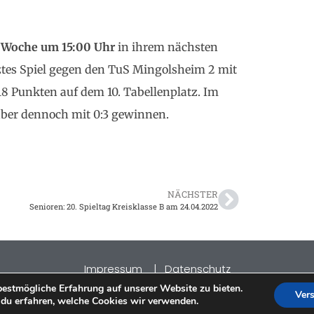
r Woche um 15:00 Uhr
in ihrem nächsten
ztes Spiel gegen den TuS Mingolsheim 2 mit
18 Punkten auf dem 10. Tabellenplatz. Im
 aber dennoch mit 0:3 gewinnen.
NÄCHSTER
Senioren: 20. Spieltag Kreisklasse B am 24.04.2022
Impressum
|
Datenschutz
2026 TSV Langenbrücken
©
bestmögliche Erfahrung auf unserer Website zu bieten.
Ver
du erfahren, welche Cookies wir verwenden.