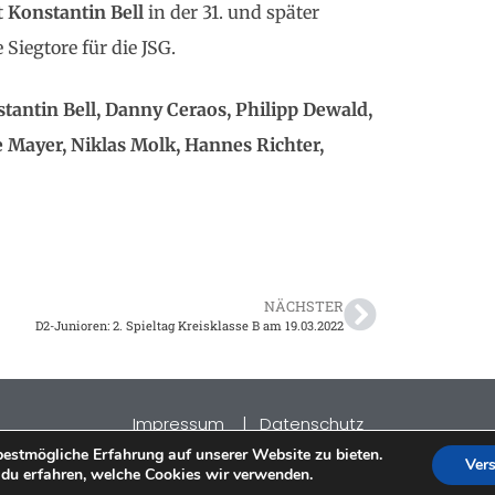
t
Konstantin Bell
in der 31. und später
 Siegtore für die JSG.
nstantin Bell, Danny Ceraos, Philipp Dewald,
e Mayer, Niklas Molk, Hannes Richter,
NÄCHSTER
D2-Junioren: 2. Spieltag Kreisklasse B am 19.03.2022
Impressum
|
Datenschutz
2026 TSV Langenbrücken
©
bestmögliche Erfahrung auf unserer Website zu bieten.
Ver
du erfahren, welche Cookies wir verwenden.