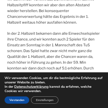
Halbzeitpfiff konnten wir aber den alten Abstand
wieder herstellen. Bei konsequenter
Chancenverwertung hätte das Ergebnis in der 1.
Halbzeit weitaus höher ausfallen können.
In der 2. Halbzeit bekamen dann alle Einwechselspieler
ihre Chance, und wir konnten auch 2 Spieler für den
Einsatz am Sonntag in der 1. Mannschaft des TuS
schonen. Das Spiel hatte zwar nicht mehr ganz die
Qualität der 1. Halbzeit, aber die Chancen waren da,
noch höher in Führung zu gehen. In der 59. Min
konnten wir dann doch noch auf 5:1 erhöhen. Durch
einen unkonzentrierten Abspielfehler im Mittelfeld in
Wir verwenden Cookies, um dir die bestmögliche Erfahrung auf
der 73. Min. luden wir den Gegner noch mal zum Konter
unserer Website zu bieten.
ein und mussten dann leider noch das 5:2 hinnehmen.
In der
Datenschutzerklärung
kannst du erfahren, welche
Cookies wir verwenden.
In der Schlussphase hatten wir noch zwei Hochkaräter
liegen lassen und hätten noch 2 Tore machen müssen.
Verstanden
Einstellungen