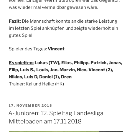
können. Einziger Wertmutstropfen war das Gegentor,
was wieder mal vermeidbar gewesen wäre.
Fazit:
Die Mannschaft konnte an die starke Leistung
im letzten Spiel anknüpfen und zeigte wiederholt ein
gutes Spiel!
Spieler des Tages:
Vincent
Es spielten:
Lukas (TW), Elias, Philipp, Patrick, Jonas,
Filip, Luis S., Louis, Jan, Marvin, Nico, Vincent (2),
Niklas, Luis D, Daniel (1), Dren
Trainer: Kai und Heiko (HK)
VERÖFFENTLICHT
17. NOVEMBER 2018
AM
A-Junioren: 12. Spieltag Landesliga
Mittelbaden am 17.11.2018