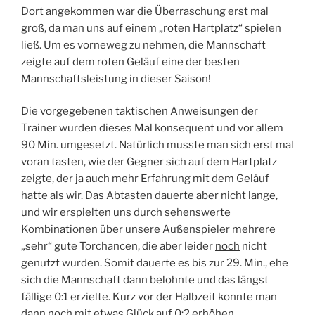
Dort angekommen war die Überraschung erst mal
groß, da man uns auf einem „roten Hartplatz“ spielen
ließ. Um es vorneweg zu nehmen, die Mannschaft
zeigte auf dem roten Geläuf eine der besten
Mannschaftsleistung in dieser Saison!
Die vorgegebenen taktischen Anweisungen der
Trainer wurden dieses Mal konsequent und vor allem
90 Min. umgesetzt. Natürlich musste man sich erst mal
voran tasten, wie der Gegner sich auf dem Hartplatz
zeigte, der ja auch mehr Erfahrung mit dem Geläuf
hatte als wir. Das Abtasten dauerte aber nicht lange,
und wir erspielten uns durch sehenswerte
Kombinationen über unsere Außenspieler mehrere
„sehr“ gute Torchancen, die aber leider
noch
nicht
genutzt wurden. Somit dauerte es bis zur 29. Min., ehe
sich die Mannschaft dann belohnte und das längst
fällige 0:1 erzielte. Kurz vor der Halbzeit konnte man
dann noch mit etwas Glück auf 0:2 erhöhen.