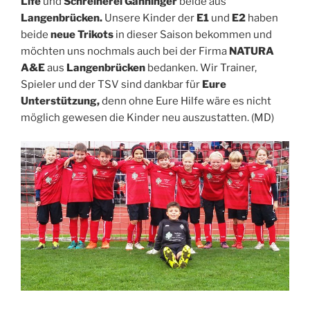
Life
und
Schreinerei Ganninger
beide aus
Langenbrücken.
Unsere Kinder der
E1
und
E2
haben
beide
neue Trikots
in dieser Saison bekommen und
möchten uns nochmals auch bei der Firma
NATURA
A&E
aus
Langenbrücken
bedanken. Wir Trainer,
Spieler und der TSV sind dankbar für
Eure
Unterstützung
,
denn ohne Eure Hilfe wäre es nicht
möglich gewesen die Kinder neu auszustatten. (MD)