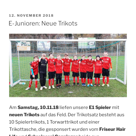
VERÖFFENTLICHT
12. NOVEMBER 2018
AM
E-Junioren: Neue Trikots
Am
Samstag, 10.11.18
liefen unsere
E1 Spieler
mit
neuen Trikots
auf das Feld. Der Trikotsatz besteht aus
10 Spielertrikots, 1 Torwarttrikot und einer
Trikottasche, die gesponsert wurden vom
Friseur Hair