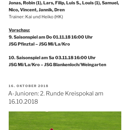
Jonas, Robin (1), Lars, Filip, Luis S., Louis (1), Samuel,
Nico, Vincent, Jannik, Dren
Trainer: Kai und Heiko (HK)
Vorschau:
9. Saisonspiel am Do 01.11.18 16:00 Uhr
JSG Pfinztal – JSG Mi/La/Kro
10. Saisonspiel am Sa 03.11.18 16:00 Uhr
JSG Mi/La/Kro – JSG Blankenloch/Weingarten
VERÖFFENTLICHT
16. OKTOBER 2018
AM
A-Junioren: 2. Runde Kreispokal am
16.10.2018