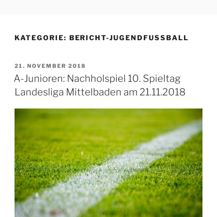
Zum
TSV 1906 LANGENBRÜCKEN
Turn- und Sportverein der Gemeinde Bad Schönborn
Inhalt
Langenbrücken
E.V.
springen
KATEGORIE:
BERICHT-JUGENDFUSSBALL
VERÖFFENTLICHT
21. NOVEMBER 2018
AM
A-Junioren: Nachholspiel 10. Spieltag
Landesliga Mittelbaden am 21.11.2018