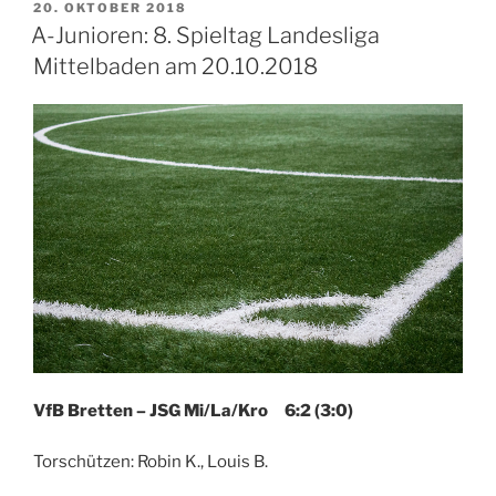
VERÖFFENTLICHT
20. OKTOBER 2018
AM
A-Junioren: 8. Spieltag Landesliga
Mittelbaden am 20.10.2018
VfB Bretten – JSG Mi/La/Kro 6:2 (3:0)
Torschützen: Robin K., Louis B.