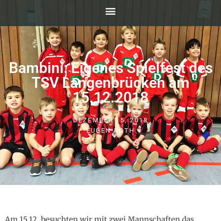
Bambini: Eigenes Spielfest des
TSV Langenbrücken am
15.12.2018
DEZEMBER 15, 2018
EUGEN ROTH
Am 15.12. besuchten wir mit zwei Mannschaften das