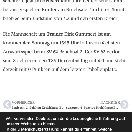
scheiterte
Joakim Heusermann
durch einen sehr schön
heraus gespielten Konter am Bruchsaler Torhüter. Somit
blieb es beim Endstand von 4:2 und den ersten Dreier.
Die Mannschaft um
Trainer Di
r
k Gummert
ist
am
kommenden Sonntag um 13:15 Uhr
in ihrem nächsten
Auswärtsspiel beim
SV 62 Bruchsal 2
. Der
SV 62
verlor
sein Spiel gegen den TSV Dürrenbüchig mit 4:0 und steht
derzeit mit 0 Punkten auf dem letzten Tabellenplatz.
VORHERIGER
NÄCHSTER
Senioren: 2. Spieltag Kreisklasse B vom 26.08.2018
Senioren: 4. Spieltag Kreisklasse B vom 09.09.2018
Wir verwenden Cookies, um dir die bestmögliche Erfahrung auf
unserer Website zu bieten.
In der
Datenschutzerklärung
kannst du erfahren, welche