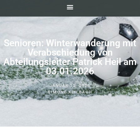
Senioren: Winterwanderung mit
Verabschiedung von
Abteilungsleiter Patrick Heil am
03.01.2026
JANUAR 12, 2026
SIMONE KEILBACH