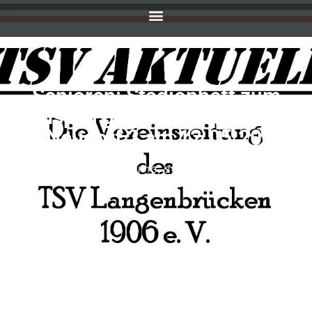
Senioren: Stadionheft zum
Heimspiel gegen die SpG Graben
2-Neudorf 2 am 12.05.2024
MAI 13, 2024
SIMONE KEILBACH