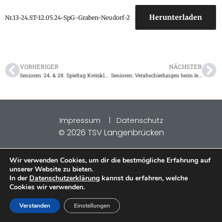
Herunterladen
Nr.13-24.ST-12.05.24-SpG-Graben-Neudorf-2
VORHERIGER
NÄCHSTER
Senioren: 24. & 28. Spieltag Kreisklasse B & Kreisklasse C vom 12.05.2024
Senioren: Verabschiedungen beim letzten Heimspiel am 12.05.2024
Impressum
|
Datenschutz
2026 TSV Langenbrücken
©
Wir verwenden Cookies, um dir die bestmögliche Erfahrung auf
unserer Website zu bieten.
In der
Datenschutzerklärung
kannst du erfahren, welche
Cookies wir verwenden.
Verstanden
Einstellungen