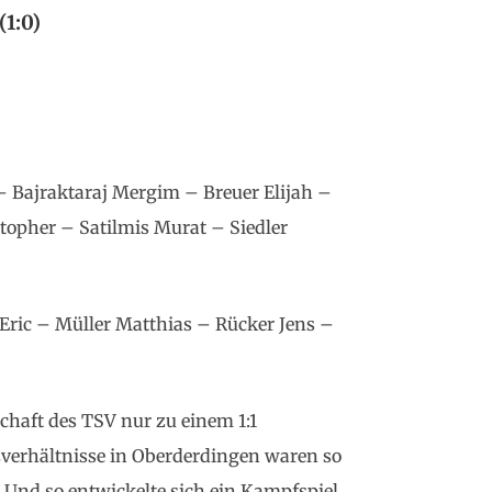
1:0)
– Bajraktaraj Mergim – Breuer Elijah –
topher – Satilmis Murat – Siedler
Eric – Müller Matthias – Rücker Jens –
haft des TSV nur zu einem 1:1
tzverhältnisse in Oberderdingen waren so
. Und so entwickelte sich ein Kampfspiel