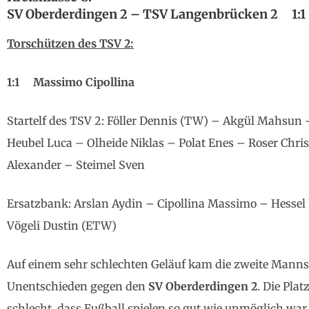
SV Oberderdingen 2 – TSV Langenbrücken 2 1:1 (
Torschützen des TSV 2:
1:1 Massimo Cipollina
Startelf des TSV 2: Föller Dennis (TW) – Akgül Mahsun 
Heubel Luca – Olheide Niklas – Polat Enes – Roser Chris
Alexander – Steimel Sven
Ersatzbank: Arslan Aydin – Cipollina Massimo – Hessel 
Vögeli Dustin (ETW)
Auf einem sehr schlechten Geläuf kam die zweite Mannsc
Unentschieden gegen den
SV Oberderdingen 2
. Die Pla
schlecht, dass Fußball spielen so gut wie unmöglich war