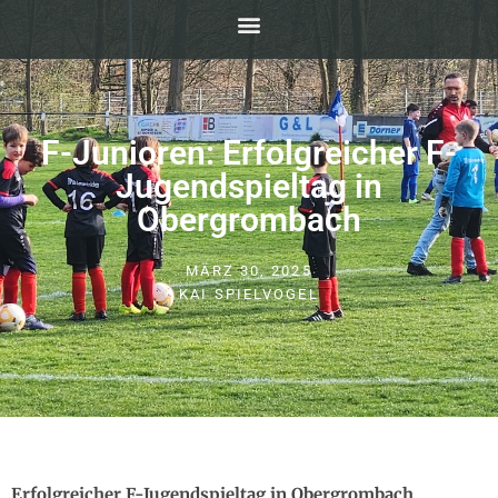
F-Junioren: Erfolgreicher F-
Jugendspieltag in
Obergrombach
MÄRZ 30, 2025
KAI SPIELVOGEL
Erfolgreicher F-Jugendspieltag in Obergrombach