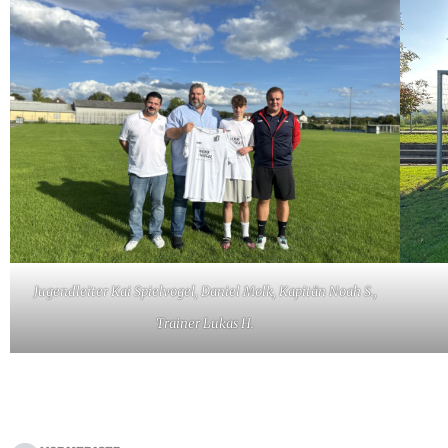
Jugendleiter Kai Spielvogel, Daniel Molk, Kapitän Noah S.,
Trainer Lukas H.