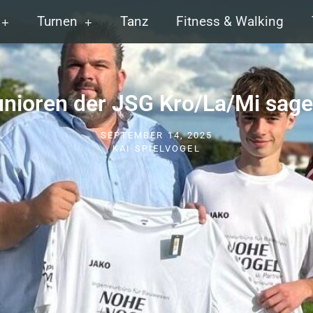
Turnen
Tanz
Fitness & Walking
unioren der JSG Kro/La/Mi sag
SEPTEMBER 14, 2025
KAI SPIELVOGEL