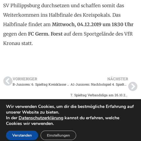
SV Philippsburg durchsetzen und schaffen somit das
Weiterkommen ins Halbfinale des Kreispokals. Das
Halbfinale findet am
Mittwoch, 04.12.2019 um 18:30 Uhr
gegen den
FC Germ. Forst
auf dem Sportgelände des VfR
Kronau statt.
VORHERIGER
NÄCHSTER
B-Junioren: 6. Spieltag Kreisklasse A am 20.10.2019
A1-Junioren: Nachholspiel 4. Spieltag Verbandsliga am 23.10.2019
7. Spieltag Verbandsliga am 26.10.2019
Wir verwenden Cookies, um dir die bestmögliche Erfahrung auf
unserer Website zu bieten.
In der
Datenschutzerklärung
kannst du erfahren, welche
Impressum
|
Datenschutz
Cookies wir verwenden.
2026 TSV Langenbrücken
©
Verstanden
Einstellungen