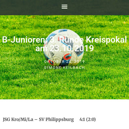
B-Junioren: 3. Runde Kreispokal
am 23.10.2019
OKTOBER 24, 2019
SIMONE KEILBACH
JSG Kro/Mi/La – SV Philippsburg 4:1 (2:0)