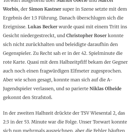
Torwart ausgehend über
Marius Oberle
und
Marcel
Worbis
, der
Simon Kastner
super in Szene setzte mit dem
Ergebnis der 1:3 Führung. Danach überschlugen sich die
Ereignisse.
Lukas Becker
wurde quasi mit einem Tritt ins
Gesicht niedergestreckt, und
Christopher Roser
konnte
sich nicht zurückhalten und beleidigte daraufhin den
Gegenspieler. Zu Recht sah er in der 42. Spielminute die
rote Karte. Quasi mit dem Halbzeitpfiff bekam der Gegner
auch noch einen fragwürdigen Elfmeter zugesprochen.
Aber wie schon gesagt, konnte man sich auf die A-
Jugendspieler verlassen, und so parierte
Niklas Olheide
gekonnt den Strafstoß.
In der zweiten Halbzeit drückte der TSV Wiesental 2, das
2:3 in der 53. Minute war die Folge. Unser Torwart konnte
sich nun mehrmals auszeichnen, aber die Fehler häuften