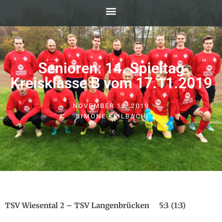
Senioren: 14. Spieltag
Kreisklasse B vom 17.11.2019
NOVEMBER 18, 2019
SIMONE KEILBACH
TSV Wiesental 2 – TSV Langenbrücken 5:3 (1:3)