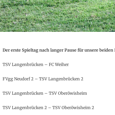
Der erste Spieltag nach langer Pause für unsere beide
TSV Langenbrücken – FC Weiher
FVgg Neudorf 2 – TSV Langenbrücken 2
TSV Langenbrücken – TSV Oberöwisheim
TSV Langenbrücken 2 – TSV Oberöwisheim 2