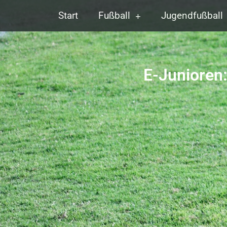
Start
Fußball
Jugendfußball
E-Junioren